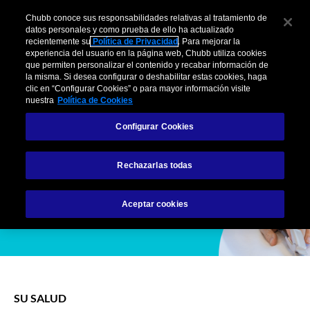
Skip
Chubb conoce sus responsabilidades relativas al tratamiento de
to
datos personales y como prueba de ello ha actualizado
Chubb
the
recientemente su
Política de Privacidad
. Para mejorar la
ES
experiencia del usuario en la página web, Chubb utiliza cookies
content
Presión arterial alta:
que permiten personalizar el contenido y recabar información de
la misma. Si desea configurar o deshabilitar estas cookies, haga
clic en “Configurar Cookies” o para mayor información visite
cuidados y
nuestra
Política de Cookies
precauciones a tener
Configurar Cookies
en cuenta
Rechazarlas todas
Aceptar cookies
SU SALUD