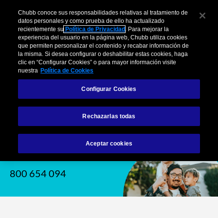
Skip
Chubb conoce sus responsabilidades relativas al tratamiento de
to
datos personales y como prueba de ello ha actualizado
Chubb
the
recientemente su
Política de Privacidad
. Para mejorar la
ES
experiencia del usuario en la página web, Chubb utiliza cookies
content
que permiten personalizar el contenido y recabar información de
la misma. Si desea configurar o deshabilitar estas cookies, haga
clic en “Configurar Cookies” o para mayor información visite
nuestra
Política de Cookies
Chubb
Configurar Cookies
Chubb es una compañía líder Mundial
en la Industria Aseguradora y su
Rechazarlas todas
seguridad es nuestra prioridad.
Aceptar cookies
Hable con nosotros
800 654 094