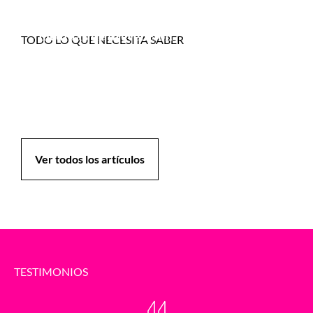
Tipos de cáncer más frecuentes:
medidas de prevención
TODO LO QUE NECESITA SABER
¿Es posible la prevención del cáncer?r
Síntomas, causas y tratamientos del
cáncer de cuello uterino
Ver todos los artículos
TESTIMONIOS