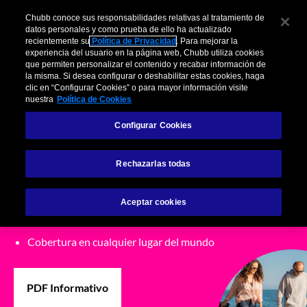
Chubb conoce sus responsabilidades relativas al tratamiento de
datos personales y como prueba de ello ha actualizado
recientemente su
Política de Privacidad
. Para mejorar la
experiencia del usuario en la página web, Chubb utiliza cookies
Plan Primer Diagnóstico
que permiten personalizar el contenido y recabar información de
la misma. Si desea configurar o deshabilitar estas cookies, haga
clic en “Configurar Cookies” o para mayor información visite
nuestra
Política de Cookies
Con Chubb encontrarás la tranquilidad que necesitas para
cuidar tu salud
Configurar Cookies
Rechazarlas todas
Indemnización en caso de diagnóstico
inicial
Aceptar cookies
Cáncer específico de género
Cobertura en cualquier lugar del mundo
PDF Informativo