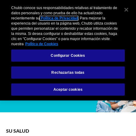
Skip
Chubb conoce sus responsabilidades relativas al tratamiento de
to
datos personales y como prueba de ello ha actualizado
Chubb
the
recientemente su
Política de Privacidad
. Para mejorar la
ES
experiencia del usuario en la página web, Chubb utiliza cookies
content
Revisión dental:
que permiten personalizar el contenido y recabar información de
la misma. Si desea configurar o deshabilitar estas cookies, haga
clic en “Configurar Cookies” o para mayor información visite
¿Cada cuánto tiempo
nuestra
Política de Cookies
debemos ir al
Configurar Cookies
dentista?
Rechazarlas todas
Aceptar cookies
SU SALUD