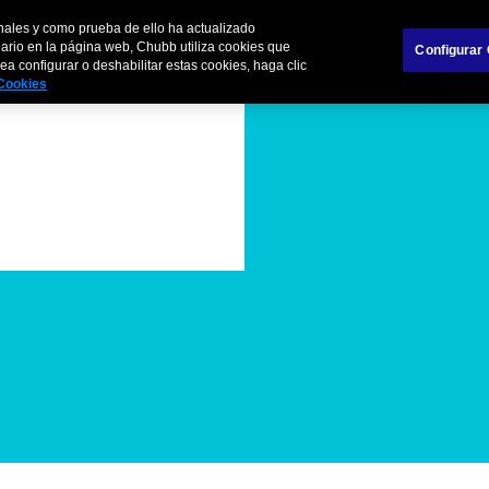
nales y como prueba de ello ha actualizado
Sobre Nosotros
Productos
Coberturas
Hable
uario en la página web, Chubb utiliza cookies que
Configurar
a configurar o deshabilitar estas cookies, haga clic
 Cookies