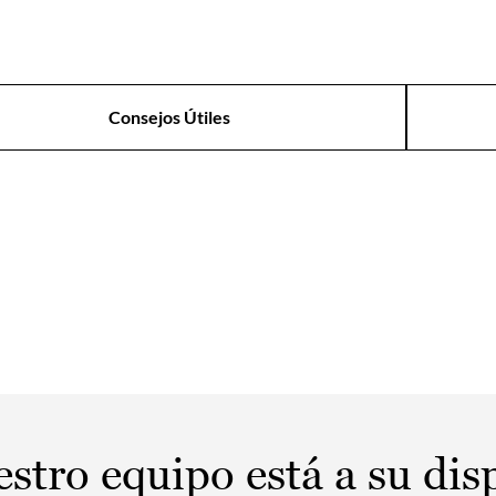
Consejos Útiles
 invalidez: qué es y
 se solicita
stro equipo está a su dis