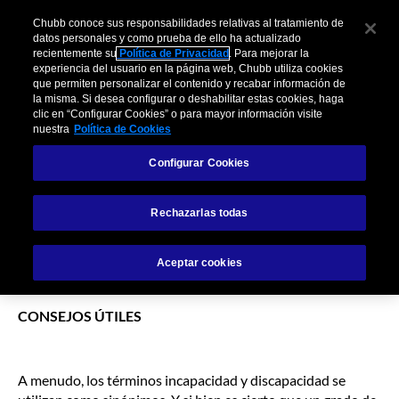
Skip
Chubb conoce sus responsabilidades relativas al tratamiento de
to
datos personales y como prueba de ello ha actualizado
Chubb
the
recientemente su
Política de Privacidad
. Para mejorar la
ES
experiencia del usuario en la página web, Chubb utiliza cookies
content
¿Qué es el grado de
que permiten personalizar el contenido y recabar información de
la misma. Si desea configurar o deshabilitar estas cookies, haga
clic en “Configurar Cookies” o para mayor información visite
discapacidad?
nuestra
Política de Cookies
Configurar Cookies
Rechazarlas todas
Aceptar cookies
CONSEJOS ÚTILES
A menudo, los términos incapacidad y discapacidad se