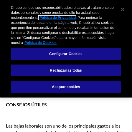
Skip
Chubb conoce sus responsabilidades relativas al tratamiento de
to
datos personales y como prueba de ello ha actualizado
Chubb
the
recientemente su
Política de Privacidad
. Para mejorar la
ES
experiencia del usuario en la página web, Chubb utiliza cookies
content
¿Qué es una baja de
que permiten personalizar el contenido y recabar información de
la misma. Si desea configurar o deshabilitar estas cookies, haga
clic en “Configurar Cookies” o para mayor información visite
larga duración?
nuestra
Política de Cookies
Configurar Cookies
Rechazarlas todas
Aceptar cookies
CONSEJOS ÚTILES
Las bajas laborales son uno de los principales gastos a los