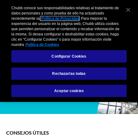
Skip
Chubb conoce sus responsabilidades relativas al tratamiento de
to
datos personales y como prueba de ello ha actualizado
Chubb
the
recientemente su
Política de Privacidad
. Para mejorar la
ES
experiencia del usuario en la página web, Chubb utiliza cookies
content
Consejos para
que permiten personalizar el contenido y recabar información de
la misma. Si desea configurar o deshabilitar estas cookies, haga
clic en “Configurar Cookies” o para mayor información visite
mejorar la
nuestra
Política de Cookies
ergonomía en el
Configurar Cookies
trabajo
Rechazarlas todas
Aceptar cookies
CONSEJOS ÚTILES