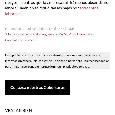
riesgos, mientras que la empresa sufrirá menos absentismo
laboral. También se reducirán las bajas por
accidentes
laborales
.
Fuentes (consultadas el 19 de marzo de 2020): OMS,
Saludlaboralydiscapacidad.org,
Asociación Española
,
Universidad
Complutense de Madrid
.
Es importante tener en cuenta que esta información es solo para fines de
información general. No constituye un consejo personal o una recomendación
para ninguna persona o empresa de ningún producto o servicio.
Conozca nuestras Coberturas
VEA TAMBIÉN